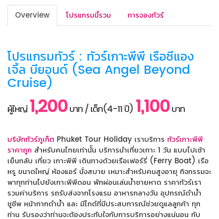
Overview
โปรแกรมนี้รวม
การจองทัวร์
โปรแกรมทัวร์ : ทัวร์เกาะพีพี เรือซีแอง
เจิ้ล บียอนด์ (Sea Angel Beyond
Cruise)
1,200
1,100
ผู้ใหญ่
บาท / เด็ก(4-11 ปี)
บาท
บริษัททัวร์ภูเก็ต
Phuket Tour Holiday เราบริการ
ทัวร์เกาะพีพี
ราคาถูก
สำหรับคนไทยเท่านััน บริการนำเที่ยวเกาะ 1 วัน แบบไปเช้า
เย็นกลับ เที่ยว เกาะพีพี เดินทางด้วยเรือเฟอร์รี่ (Ferry Boat) เรือ
หรู ขนาดใหญ่ ห้องแอร์ นั่งสบาย เหมาะสำหรับคนสูงอายุ กิจกรรมจะ
พาทุกท่านไปยังเกาะพีพีดอน พักผ่อนเล่นน้ำชายหาด ราคาทัวร์เรา
รวมค่าบริการ รถรับส่งจากโรงแรม อาหารกลางวัน อุปกรณ์ดำน้ำ
ชูชีพ หน้ากากดำน้ำ และ มีไกด์ที่มีประสบการณ์ช่วยดูแลลูกค้า ทุก
ท่าน รับรองว่าท่านจะต้องประทับใจกับการบริการอย่างแน่นอน กับ