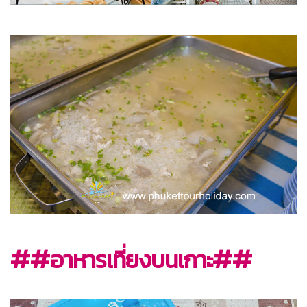
##อาหารเที่ยงบนเกาะ##