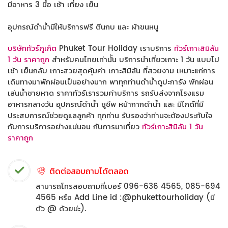
มีอาหาร 3 มื้อ เช้า เที่ยง เย็น
อุปกรณ์ดำน้ำมีให้บริการฟรี ตีนกบ และ ผ้าขนหนู
บริษัททัวร์ภูเก็ต
Phuket Tour Holiday เราบริการ
ทัวร์เกาะสิมิลัน
1 วัน ราคาถูก
สำหรับคนไทยเท่านััน บริการนำเที่ยวเกาะ 1 วัน แบบไป
เช้า เย็นกลับ เกาะสวยสุดคุ้มค่า เกาะสิมิลัน ที่สวยงาม เหมาะแก่การ
เดินทางมาพักผ่อนเป็นอย่างมาก พาทุกท่านดำน้ำดูปะการัง พักผ่อน
เล่นน้ำชายหาด ราคาทัวร์เรารวมค่าบริการ รถรับส่งจากโรงแรม
อาหารกลางวัน อุปกรณ์ดำน้ำ ชูชีพ หน้ากากดำน้ำ และ มีไกด์ที่มี
ประสบการณ์ช่วยดูแลลูกค้า ทุกท่าน รับรองว่าท่านจะต้องประทับใจ
กับการบริการอย่างแน่นอน กับการมาเที่ยว
ทัวร์เกาะสิมิลัน 1 วัน
ราคาถูก
ติดต่อสอบถามได้ตลอด
สามารถโทรสอบถามที่เบอร์ 096-636 4565, 085-694
4565 หรือ Add Line id :@phukettourholiday (มี
ตัว @ ด้วยน่ะ).