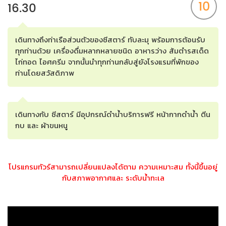
10
16.30
เดินทางถึงท่าเรือส่วนตัวของซีสตาร์ ทับละมุ พร้อมการต้อนรับ
ทุกท่านด้วย เครื่องดื่มหลากหลายชนิด อาหารว่าง ส้มตำรสเด็ด
ไก่ทอด ไอศครีม จากนั้นนำทุกท่านกลับสู่ยังโรงแรมที่พักของ
ท่านโดยสวัสดิภาพ
เดินทางกับ ซีสตาร์ มีอุปกรณ์ดำน้ำบริการฟรี หน้ากากดำน้ำ ตีน
กบ และ ผ้าขนหนู
โปรแกรมทัวร์สามารถเปลี่ยนแปลงได้ตาม ความเหมาะสม ทั้งนี้ขึ้นอยู่
กับสภาพอากาศและ ระดับน้ำทะเล