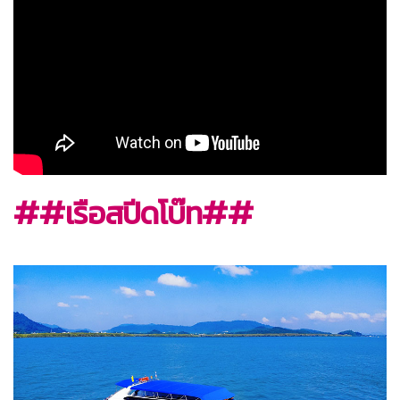
##เรือสปีดโบ๊ท##