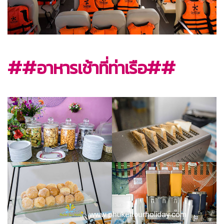
##อาหารเช้าที่ท่าเรือ##