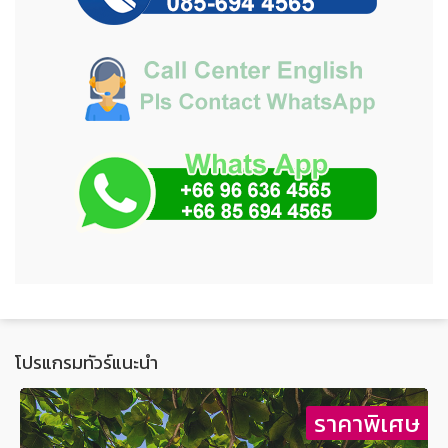
โปรแกรมทัวร์แนะนำ
ษ
ราคาพิเศษ