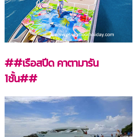
##เรือสปีด คาตามารัน
1ชั้น##