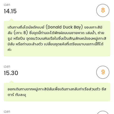
เวลา
8
14.15
เดินทางถึงโดนัลดัคเบย์ (Donald Duck Bay) ของเกาะสิมิ
ลัน (เกาะ 8) ซึ่งจุดนี้ท่านจะได้พักผ่อนบนชายหาด เล่นน้ำ, ถ่าย
รูป หรือปีน จุดชมวิวบนหินเรือใบซึ่งเป็นสัญลักษณ์ของหมู่เกาะสิ
มิลัน หรือท่านจะล้างตัว เปลี่ยนชุดแห้งที่เตรียมมาบนเกาะนี้ก็ได้
ค่ะ
เวลา
9
15.30
ออกเดินทางจากหมู่เกาะสิมิลันเพื่อเดินทางกลับท่าเรือส่วนตัว ซีส
ตาร์ ทับละมุ
เวลา