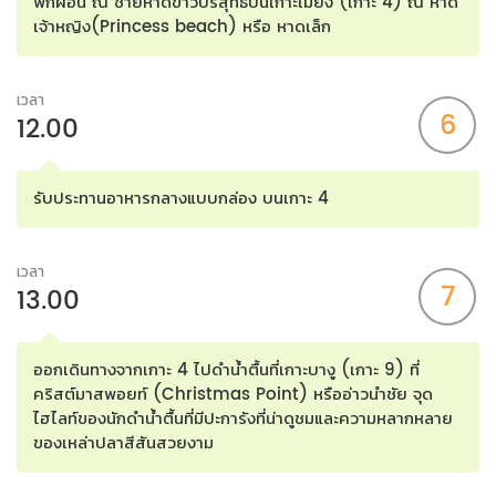
พักผ่อน ณ ชายหาดขาวบริสุทธิ์บนเกาะเมี่ยง (เกาะ 4) ณ หาด
เจ้าหญิง(Princess beach) หรือ หาดเล็ก
เวลา
6
12.00
รับประทานอาหารกลางแบบกล่อง บนเกาะ 4
เวลา
7
13.00
ออกเดินทางจากเกาะ 4 ไปดำน้ำตื้นที่เกาะบางู (เกาะ 9) ที่
คริสต์มาสพอยท์ (Christmas Point) หรืออ่าวนำชัย จุด
ไฮไลท์ของนักดำน้ำตื้นที่มีปะการังที่น่าดูชมและความหลากหลาย
ของเหล่าปลาสีสันสวยงาม