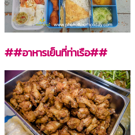
##อาหารเย็นที่ท่าเรือ##